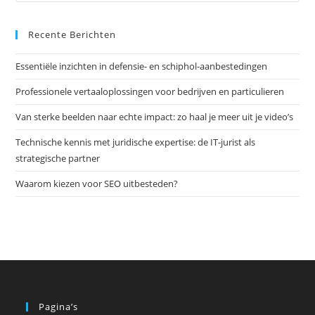
Es
Recente Berichten
om
het
Essentiële inzichten in defensie- en schiphol-aanbestedingen
zoe
te
Professionele vertaaloplossingen voor bedrijven en particulieren
slu
Van sterke beelden naar echte impact: zo haal je meer uit je video’s
Technische kennis met juridische expertise: de IT-jurist als
strategische partner
Waarom kiezen voor SEO uitbesteden?
Pagina’s