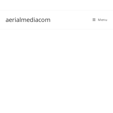
Ga
naar
inhoud
aerialmediacom
Menu