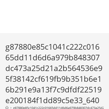
g87880e85c1041c222c016
65dd11d6d6a979b848307
dc473a25d21a2b564536e9
5f38142cf619fb9b351b6e1
6b291e9a13f7c9dfdf22519
e200184f1dd89c5e33_640
>
g87880e85c1041c222c01665dd11d6d6a979b848307dc473a25d21a2b