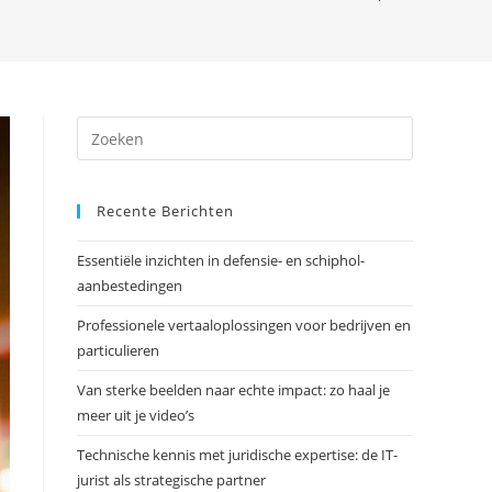
Druk
op
Escape
Recente Berichten
om
het
Essentiële inzichten in defensie- en schiphol-
zoekpanee
aanbestedingen
te
sluiten.
Professionele vertaaloplossingen voor bedrijven en
particulieren
Van sterke beelden naar echte impact: zo haal je
meer uit je video’s
Technische kennis met juridische expertise: de IT-
jurist als strategische partner