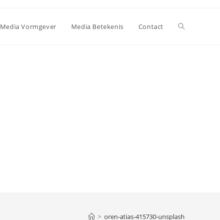
Toggle
Media Vormgever
Media Betekenis
Contact
site
zoeken
>
oren-atias-415730-unsplash