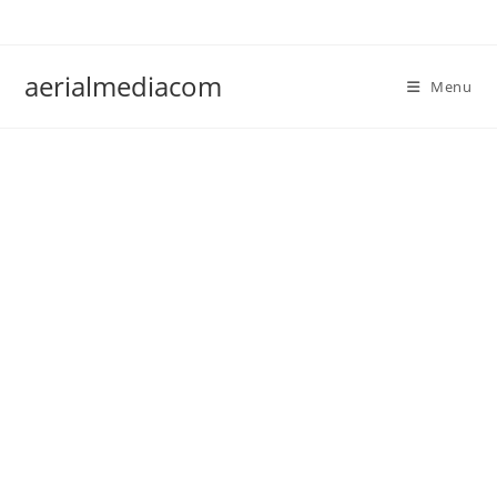
Ga
naar
inhoud
aerialmediacom
Menu