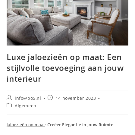
Luxe jaloezieën op maat: Een
stijlvolle toevoeging aan jouw
interieur
Bericht
Bericht
info@bo5.nl
14 november 2023
auteur:
gepubliceerd
Berichtcategorie:
Algemeen
op:
Jaloezieën op maat
: Creëer Elegantie in Jouw Ruimte