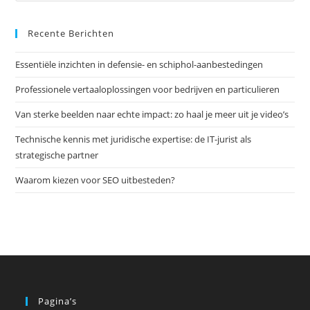
Es
Recente Berichten
om
het
Essentiële inzichten in defensie- en schiphol-aanbestedingen
zoe
te
Professionele vertaaloplossingen voor bedrijven en particulieren
slu
Van sterke beelden naar echte impact: zo haal je meer uit je video’s
Technische kennis met juridische expertise: de IT-jurist als
strategische partner
Waarom kiezen voor SEO uitbesteden?
Pagina’s